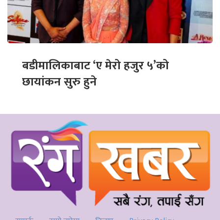
बडीमालिकाबाट ‘ए मेरो हजुर ५’को
छायांकन सुरु हुने