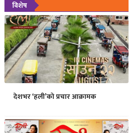
विशेष
देशभर ‘हली’को प्रचार आक्रामक