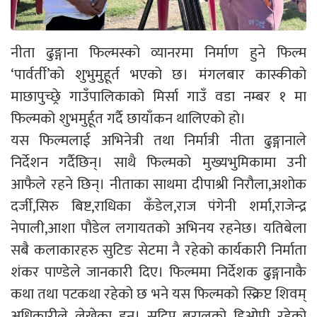
नीता ढुङ्गाना फिल्मस्को व्यानरमा निर्माण हुने फिल्म
‘पार्वर्ती’को शुभुमुहूर्त भएको छ। मंगलबार कास्कीको
माछापुच्छ्रे गाउँपालिकाको मिर्सा गाउँ वडा नम्बर १ मा
फिल्मको शुभमुर्हूत गर्दै छायाँकन थालिएको हो।
यस फिल्मलाई अभिनेत्री तथा निर्मात्री नीता ढुङ्गानाले
निर्देशन गर्दैछिन्। साथै फिल्मको मुख्यभुमिकामा उनी
आफैले रहने छिन्। नीताका साथमा दीपाश्री निरौला,अशोक
दर्जी,सिरु बिष्ट,राधिका कँडेल,राज पंगेनी शर्मा,राजेन्द्र
नेपाली,आशा पौडेल लगायतको अभिनय रहनेछ। यतिबेला
सबै कलाकारहरु सुटिङ सेटमा नै रहेको कार्यकारी निर्माता
शंकर पाण्डेले जानकारी दिए। फिल्ममा निर्देशक ढुङ्गानाकै
कथा तथा पटकथा रहेको छ भने यस फिल्मको स्क्रिप्ट शिवम्
अधिकारीले लेखेका हुन्। सुदिप बरालको डिओपी रहेको