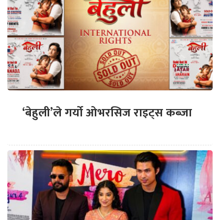
‘बेहुली’ले गर्यो ओभरसिज राइट्स कब्जा