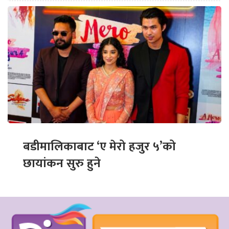
बडीमालिकाबाट ‘ए मेरो हजुर ५’को
छायांकन सुरु हुने