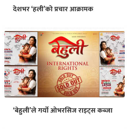
देशभर ‘हली’को प्रचार आक्रामक
‘बेहुली’ले गर्यो ओभरसिज राइट्स कब्जा