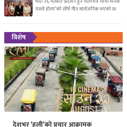
भदौ २६ गतेबाट प्रदर्शन हुने चलचित्र ‘माया भनेकै
यस्तो होला’को शीर्ष गीत सार्वजनिक भएको छ
विशेष
देशभर ‘हली’को प्रचार आक्रामक