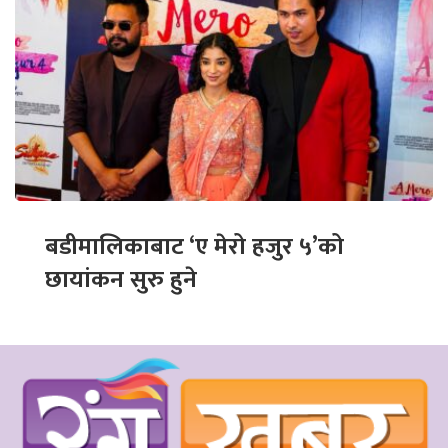
बडीमालिकाबाट ‘ए मेरो हजुर ५’को
छायांकन सुरु हुने