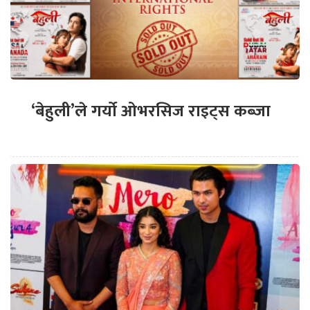
‘बेहुली’ले गर्यो ओभरसिज राइट्स कब्जा