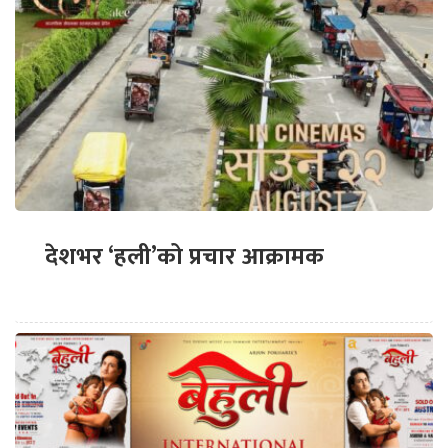
देशभर ‘हली’को प्रचार आक्रामक