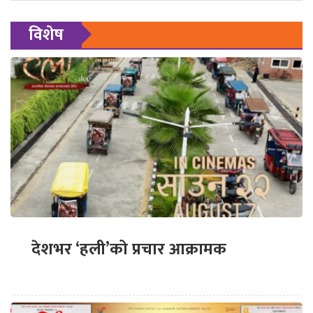
विशेष
देशभर ‘हली’को प्रचार आक्रामक