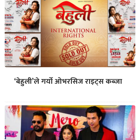
‘बेहुली’ले गर्यो ओभरसिज राइट्स कब्जा