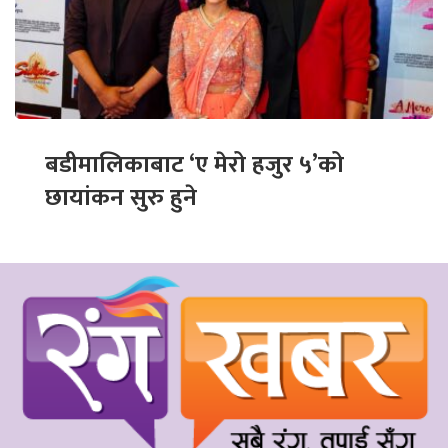
बडीमालिकाबाट ‘ए मेरो हजुर ५’को
छायांकन सुरु हुने