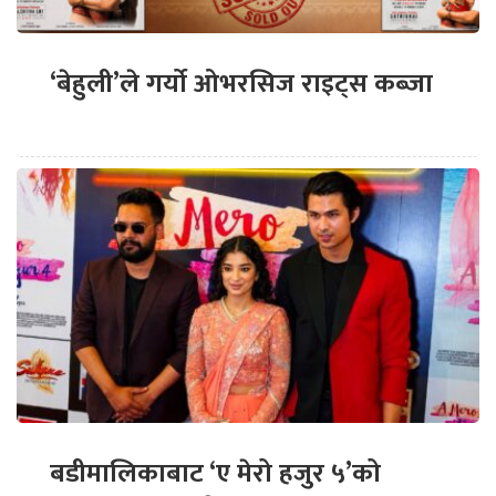
‘बेहुली’ले गर्यो ओभरसिज राइट्स कब्जा
बडीमालिकाबाट ‘ए मेरो हजुर ५’को