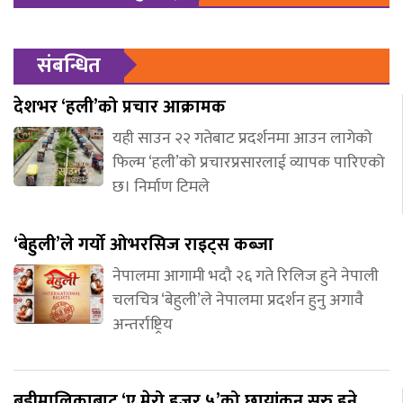
संबन्धित
देशभर ‘हली’को प्रचार आक्रामक
यही साउन २२ गतेबाट प्रदर्शनमा आउन लागेको
फिल्म ‘हली’को प्रचारप्रसारलाई व्यापक पारिएको
छ। निर्माण टिमले
‘बेहुली’ले गर्यो ओभरसिज राइट्स कब्जा
नेपालमा आगामी भदौ २६ गते रिलिज हुने नेपाली
चलचित्र ‘बेहुली’ले नेपालमा प्रदर्शन हुनु अगावै
अन्तर्राष्ट्रिय
बडीमालिकाबाट ‘ए मेरो हजुर ५’को छायांकन सुरु हुने