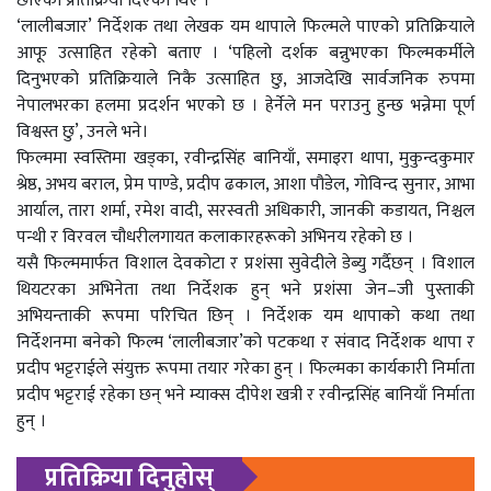
छोएको प्रतिक्रिया दिएका थिए ।
‘लालीबजार’ निर्देशक तथा लेखक यम थापाले फिल्मले पाएको प्रतिक्रियाले
आफू उत्साहित रहेको बताए । ‘पहिलो दर्शक बन्नुभएका फिल्मकर्मीले
दिनुभएको प्रतिक्रियाले निकै उत्साहित छु, आजदेखि सार्वजनिक रुपमा
नेपालभरका हलमा प्रदर्शन भएको छ । हेर्नेले मन पराउनु हुन्छ भन्नेमा पूर्ण
विश्वस्त छु’, उनले भने।
फिल्ममा स्वस्तिमा खड्का, रवीन्द्रसिंह बानियाँ, समाइरा थापा, मुकुन्दकुमार
श्रेष्ठ, अभय बराल, प्रेम पाण्डे, प्रदीप ढकाल, आशा पौडेल, गोविन्द सुनार, आभा
आर्याल, तारा शर्मा, रमेश वादी, सरस्वती अधिकारी, जानकी कडायत, निश्चल
पन्थी र विरवल चौधरीलगायत कलाकारहरूको अभिनय रहेको छ ।
यसै फिल्ममार्फत विशाल देवकोटा र प्रशंसा सुवेदीले डेब्यु गर्दैछन् । विशाल
थियटरका अभिनेता तथा निर्देशक हुन् भने प्रशंसा जेन–जी पुस्ताकी
अभियन्ताकी रूपमा परिचित छिन् । निर्देशक यम थापाको कथा तथा
निर्देशनमा बनेको फिल्म ‘लालीबजार’को पटकथा र संवाद निर्देशक थापा र
प्रदीप भट्टराईले संयुक्त रूपमा तयार गरेका हुन् । फिल्मका कार्यकारी निर्माता
प्रदीप भट्टराई रहेका छन् भने म्याक्स दीपेश खत्री र रवीन्द्रसिंह बानियाँ निर्माता
हुन् ।
प्रतिक्रिया दिनुहोस्