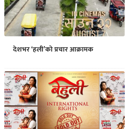
देशभर ‘हली’को प्रचार आक्रामक