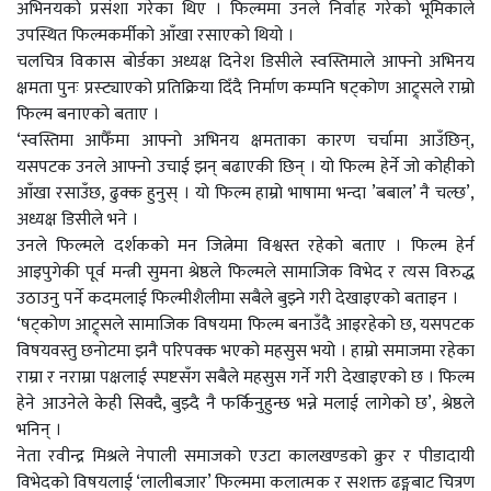
अभिनयको प्रसंशा गरेका थिए । फिल्ममा उनले निर्वाह गरेको भूमिकाले
उपस्थित फिल्मकर्मीको आँखा रसाएको थियो ।
चलचित्र विकास बोर्डका अध्यक्ष दिनेश डिसीले स्वस्तिमाले आफ्नो अभिनय
क्षमता पुनः प्रस्ट्याएको प्रतिक्रिया दिँदै निर्माण कम्पनि षट्कोण आट्र्सले राम्रो
फिल्म बनाएको बताए ।
‘स्वस्तिमा आफैँमा आफ्नो अभिनय क्षमताका कारण चर्चामा आउँछिन्,
यसपटक उनले आफ्नो उचाई झन् बढाएकी छिन् । यो फिल्म हेर्ने जो कोहीको
आँखा रसाउँछ, ढुक्क हुनुस् । यो फिल्म हाम्रो भाषामा भन्दा ’बबाल’ नै चल्छ’,
अध्यक्ष डिसीले भने ।
उनले फिल्मले दर्शकको मन जित्नेमा विश्वस्त रहेको बताए । फिल्म हेर्न
आइपुगेकी पूर्व मन्त्री सुमना श्रेष्ठले फिल्मले सामाजिक विभेद र त्यस विरुद्ध
उठाउनु पर्ने कदमलाई फिल्मीशैलीमा सबैले बुझ्ने गरी देखाइएको बताइन ।
‘षट्कोण आट्र्सले सामाजिक विषयमा फिल्म बनाउँदै आइरहेको छ, यसपटक
विषयवस्तु छनोटमा झनै परिपक्क भएको महसुस भयो । हाम्रो समाजमा रहेका
राम्रा र नराम्रा पक्षलाई स्पष्टसँग सबैले महसुस गर्ने गरी देखाइएको छ । फिल्म
हेने आउनेले केही सिक्दै, बुझ्दै नै फर्किनुहुन्छ भन्ने मलाई लागेको छ’, श्रेष्ठले
भनिन् ।
नेता रवीन्द्र मिश्रले नेपाली समाजको एउटा कालखण्डको क्रुर र पीडादायी
विभेदको विषयलाई ‘लालीबजार’ फिल्ममा कलात्मक र सशक्त ढङ्गबाट चित्रण