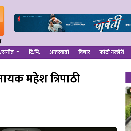
/संगीत
टि.भि.
अन्तरवार्ता
विचार
फोटो गल्लेरी
ायक महेश त्रिपाठी