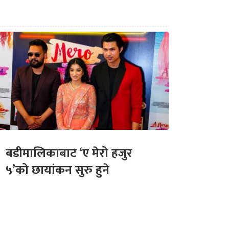
बडीमालिकाबाट ‘ए मेरो हजुर
५’को छायांकन सुरु हुने