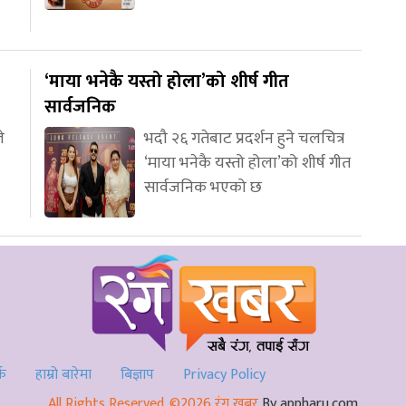
‘माया भनेकै यस्तो होला’को शीर्ष गीत
सार्वजनिक
े
भदौ २६ गतेबाट प्रदर्शन हुने चलचित्र
‘माया भनेकै यस्तो होला’को शीर्ष गीत
सार्वजनिक भएको छ
्क
हाम्रो बारेमा
बिज्ञाप
Privacy Policy
All Rights Reserved. ©2026 रंग खबर
By appharu.com