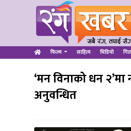
फिल्म
साहित्य
भिडियो
गित
‘मन विनाको धन २’मा न
अनुवन्धित