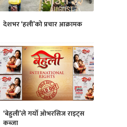
देशभर ‘हली’को प्रचार आक्रामक
‘बेहुली’ले गर्यो ओभरसिज राइट्स
कब्जा