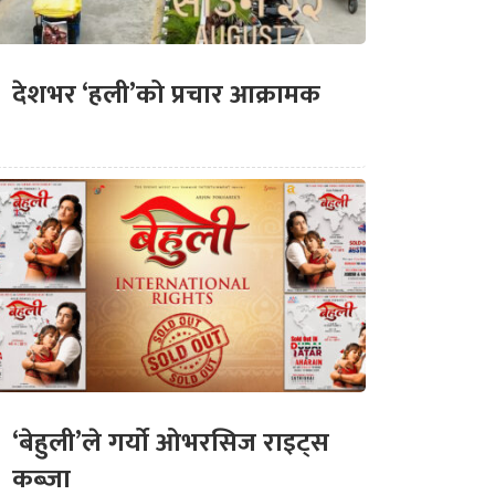
देशभर ‘हली’को प्रचार आक्रामक
‘बेहुली’ले गर्यो ओभरसिज राइट्स
कब्जा