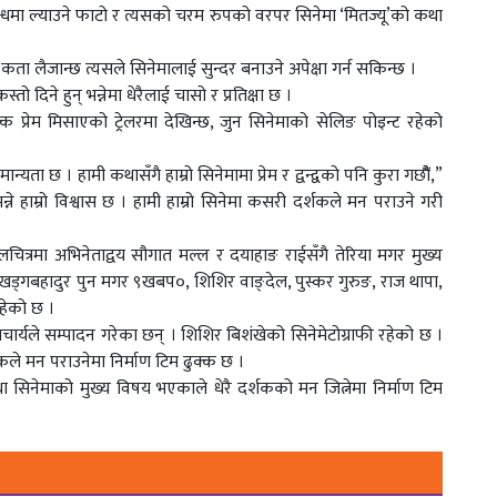
्धमा ल्याउने फाटो र त्यसको चरम रुपको वरपर सिनेमा ‘मितज्यू’को कथा
 कता लैजान्छ त्यसले सिनेमालाई सुन्दर बनाउने अपेक्षा गर्न सकिन्छ ।
तो दिने हुन् भन्नेमा धेरैलाई चासो र प्रतिक्षा छ ।
रेम मिसाएको ट्रेलरमा देखिन्छ, जुन सिनेमाको सेलिङ पोइन्ट रहेको
ान्यता छ । हामी कथासँगै हाम्रो सिनेमामा प्रेम र द्वन्द्वको पनि कुरा गछौैं,”
ने हाम्रो विश्वास छ । हामी हाम्रो सिनेमा कसरी दर्शकले मन पराउने गरी
चलचित्रमा अभिनेताद्वय सौगात मल्ल र दयाहाङ राईसँगै तेरिया मगर मुख्य
ा खड्गबहादुर पुन मगर ९खबप०, शिशिर वाङ्देल, पुस्कर गुरुङ, राज थापा,
हेको छ ।
ार्यले सम्पादन गरेका छन् । शिशिर बिशंखेको सिनेमेटोग्राफी रहेको छ ।
शकले मन पराउनेमा निर्माण टिम ढुक्क छ ।
था सिनेमाको मुख्य विषय भएकाले धेरै दर्शकको मन जित्नेमा निर्माण टिम