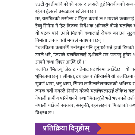
एउटी युवतीमाथि परेको नजर र त्यसले दुई मितबीचको सम्बन
रहेको ट्रेलरले प्रस्ट्याउन खोजेको छ ।
तर, यसभित्रको सस्पेन्स र ट्वििस्ट कस्तो छ र त्यसले कथालाई
डेब्यु सिनेमा नै हिट दिएका निर्देशक अनिलले दोस्रो चलचित्र कस्
यो पटक पनि उनले मितको कथालाई रोचक बनाउन सुटुक्क प्
निर्माता जनक घर्ती मगरले बताएका छन् ।
“चलचित्रमा कथासँगै मनोरञ्जन पनि हुनुपर्छ भन्ने हाम्रो टिमको म
उनले भने, “जसले चलचित्रलाई दर्शकले मन पराउनु हुनेछ भन्
आफ्नै कथा लिएर आउँदै छौँ ।”
चलचित्र ‘मितज्यू’ जेठ ८ गतेबाट प्रदर्शनमा आउँदैछ । यो 
भूमिकामा छन् । सौगात, दयाहाङ र तेरियासँगै यो चलचित्रम
सुवर्ण थापा, अनु थापा, स्मिता लामिछानेलगायतको अभिनय र
जनक घर्ती मगरले निर्माण गरेको चलचित्रलाखई लोकेश बज्राच
नेपाली ग्रामीण परिवेशको कथा ‘मितज्यू’ले भन्ने भएकाले दर्
नेपाली गाउँको संस्कार, संस्कृति, रहनसहन र मित्रताको क
विश्वस्थ छ ।
प्रतिक्रिया दिनुहोस्