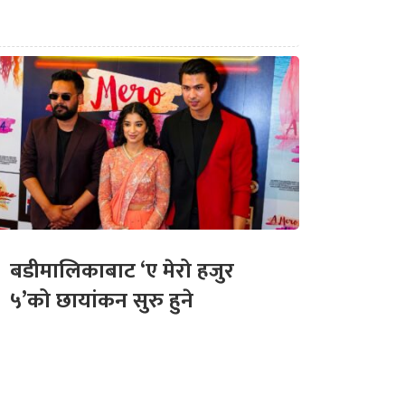
बडीमालिकाबाट ‘ए मेरो हजुर
५’को छायांकन सुरु हुने