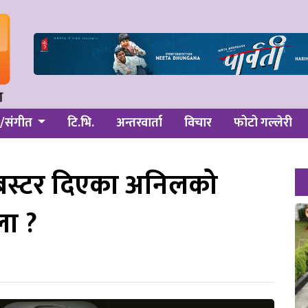
/संगीत
टि.भि.
अन्तरवार्ता
विचार
फोटो गल्लेरी
कबस्टर दिएका अनिलको
ला ?