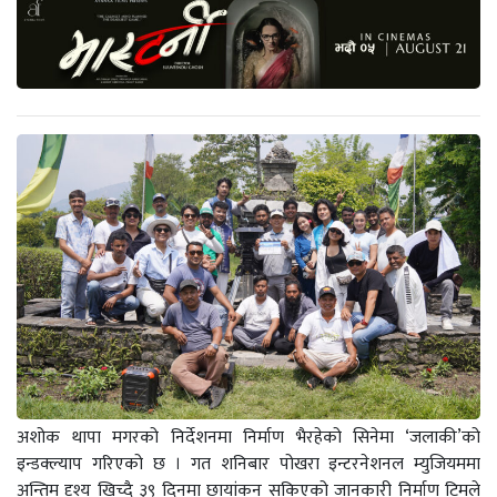
अशोक थापा मगरको निर्देशनमा निर्माण भैरहेको सिनेमा ‘जलाकी’को
इन्डक्ल्याप गरिएको छ । गत शनिबार पोखरा इन्टरनेशनल म्युजियममा
अन्तिम दृश्य खिच्दै ३९ दिनमा छायांकन सकिएको जानकारी निर्माण टिमले