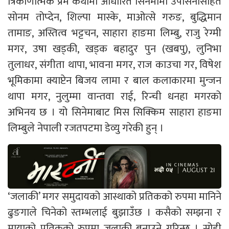
त्रिकोणात्मक प्रेम कथामा आधारित सिनेमामा उपासनासहित
सोनम तोप्देन, शिल्पा मास्के, माओत्से गरुङ, बुद्धिमान
तामाङ, अस्तित्व भट्टचन, साहारा हाङमा लिम्बु, राजु रेग्मी
मगर, उषा खड्की, खड्क बहादुर पुन (खबपु), लुनिभा
तुलाधर, संगीता थापा, भावना मगर, राज काउचा गर, विषेश
भूमिकामा क्याप्टेन बिजय लामा र बाल कलाकारमा मुन्जन
थापा मगर, नुलुम्मा वान्तवा राई, रिन्ची धनहा मगरको
अभिनय छ । यो सिनेमाबाट मिस सिक्किम साहारा हाङमा
लिम्बुले नेपाली रजतपटमा डेव्यु गरेकी हुन् ।
‘जलाकी’ मगर समुदायको आस्थाको प्रतिकको रुपमा मानिने
ढुङगाले चिनेको स्तम्भलाई बुझाउँछ । कसैको सम्झना र
मायाको प्रतिकको रुपमा जलाकी बनाउने गरिन्छ । सोही