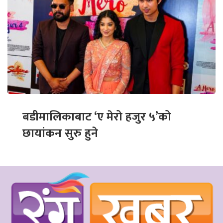
बडीमालिकाबाट ‘ए मेरो हजुर ५’को
छायांकन सुरु हुने