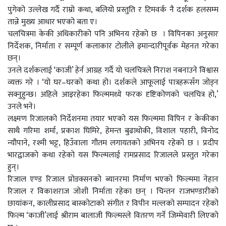
पुगेको उल्लेख गर्दै राम्रो कथा, बलियो प्रस्तुति र टिमवर्क नै दर्शक हलसम्म
तान्ने मुख्य आधार भएको बता ए।
चलचित्रमा केकी अधिकारीको पनि अभिनय रहेको छ । विपिनका अनुसार
निर्देशक, निर्माता र सम्पूर्ण कलाकार टोलीले इमान्दारीपूर्वक मेहनत गरेका
छन्।
उनले दर्शकलाई ‘काजी’ हेर्न आग्रह गर्दै यो चलचित्रले निराश नबनाउने विश्वास
व्यक्त गरे । ‘यो घर–घरको कथा हो। दर्शकले आफूलाई पात्रहरूसँग जोड्न
सक्नुहुन्छ। अहिले आइरहेका फिल्ममध्ये फरक दृष्टिकोणको चलचित्र हो,’
उनले भने।
लक्ष्मण रिजालको निर्देशनमा तयार भएको यस फिल्ममा विपिन र केकीका
साथै गरिमा शर्मा, प्रकाश घिमिरे, हेमन्त बुढाथोकी, विशाल पहारी, विनोद
न्यौपाने, रश्मी भट्ट, हिउँवाला गौतम लगायतको अभिनय रहेको छ । प्रदीप
भारद्वाजको कथा रहेको यस फिल्मलाई रामप्रसाद रिजालले प्रस्तुत गरेका
हुन्।
रिजाल एण्ड रिजाल प्रोडक्सनको ब्यानरमा निर्माण भएको फिल्ममा नेहान
रिजाल र विकाशराज जोशी निर्माता रहेका छन् । चिन्तन राजभण्डारीको
छायांकन, कालीप्रसाद बास्कोटाको संगीत र विपीन मल्लको सम्पादन रहेको
फिल्म ‘काजी’लाई श्रीराम बालाजी फिल्मस्ले वितरण गर्ने जिम्मेवारी लिएको