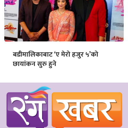
बडीमालिकाबाट ‘ए मेरो हजुर ५’को
छायांकन सुरु हुने