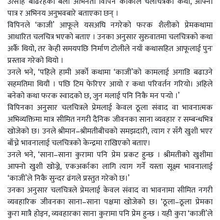
उत्साह बढिरहेको बेला अभिनेता विपिन कार्कीले चलचित्रको कथा, आफ्नो
पात्र र अभिनय अनुभवबारे बताएका छन् ।
विपिनले ‘काजी’ आफूले यसअघि नगरेको फरक शैलीको प्रेमकथामा
आधारित चलचित्र भएको बताए । उनका अनुसार सुरुवातमा चलचित्रको कथा
अर्कै थियो, तर केही समयपछि निर्माण टोलीले नयाँ कथासहित आफूलाई पुनः
प्रस्ताव गरेको थियो ।
उनले भने, ‘पहिले हामी अर्को कथामा ‘काजी’को कामलाई अगाडि बढाउने
सहमतिमा थियौं । पछि टिम फेरिएर आयो र कथा परिवर्तन गरियो। अहिले
बनेको कथा फरक स्वादको छ, जुन मलाई पनि निकै मन पर्‍यो ।’
विपिनका अनुसार चलचित्रले प्रेमलाई केवल ठूला संवाद वा भावनात्मक
अभिव्यक्तिमा मात्र सीमित नगरी दैनिक जीवनका साना व्यवहार र सम्बन्धभित्र
खोजेको छ। उनले श्रीमान–श्रीमतीबीचको समझदारी, त्याग र सँगै खुशी भएर
बाँच्ने भावनालाई चलचित्रको केन्द्रमा राखिएको बताए।
उनले भने, ‘साना–साना कुरामा पनि प्रेम प्रकट हुन्छ । श्रीमतीको खुशीमा
आफ्नो खुशी खोज्ने, एकअर्काका लागि त्याग गर्ने यस्ता सूक्ष्म भावनालाई
‘काजी’ले निकै सुन्दर ढंगले प्रस्तुत गरेको छ।’
उनका अनुसार चलचित्रले प्रेमलाई केवल संवाद वा भावनामा सीमित नगरी
व्यवहारिक जीवनका साना–साना पक्षमा खोजेको छ। ‘ठूला–ठूला प्रेमका
कुरा मात्रै होइन, व्यवहारका साना कुरामा पनि प्रेम हुन्छ । यही कुरा ‘काजी’ले