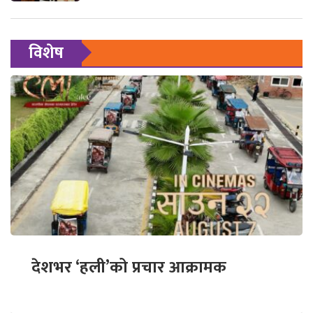
विशेष
देशभर ‘हली’को प्रचार आक्रामक