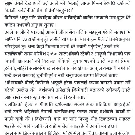
सूक्ष्म ढंगले देखाएको छ,’ उनले भने, ‘मलाई लाग्छ फिल्म हेरेपछि दर्शकले
‘काजी–कजिनीको प्रेम पो प्रेम’ भन्नुहुनेछ।’
विपिनले आफू पनि वैवाहिक जीवन बाँचिरहेको व्यक्ति भएकाले पात्र बुझ्न धेरै
कठिन नभएको अनुभव सुनाए ।
उनले काजीको पात्रलाई आफ्नो जीवनसँग नजिक महसुस गरेको बताए। ‘म
आफैँ पनि एउटा श्रीमान् हुँ। त्यसैले यो पात्रका भावनाहरू मैले जीवनमै अनुभव
गरिरहेको छु। अन्य केही फिल्ममा जस्तो धेरै तयारी गर्नुपरेन,’ उनले भने।
चलचित्रको समय परिवेश २०५० सालअघिको रहेको र आफूले निभाएको पात्र
‘काजी खानदान’ को विरासत बोकेको युवक भएको उनले बताए। प्रेममा
डुबेको, बाहिरी संसारसँग खास सरोकार नराख्ने पात्र आफूले यसअघि नगरेको
भन्दै उनले यसलाई चुनौतीपूर्ण र नयाँ अनुभवका रूपमा लिएको बताए ।
अभिनयबारे बोल्दै विपीनले आफूले हरेक पात्रलाई फरक बनाउने प्रयास गर्ने
गरेको उल्लेख गरे। दर्शकको अपेक्षाले जिम्मेवारी बढाएको स्वीकार्दै उनले
अझ राम्रो काम प्रस्तुत गर्ने प्रयास जारी रहने बताए ।
चलचित्रको ट्रेलर र गीतप्रति दर्शकबाट सकारात्मक प्रतिक्रिया आइरहेको
भन्दै उनले अहिलेको नेपाली चलचित्रभन्दा फरक स्वाद दर्शकले ‘काजी’मा
पाउने दाबी गरे । विशेषगरी ‘वारि बर पारि पिपलु’ गीत टिकटकमा भाइरल
भइरहेकाले पनि चलचित्रले राम्रो माहोल बनाइरहेको उनको भनाइ छ ।
उनले सामाजिक सञ्जाल र डिजिटल प्लेटफर्मले चलचित्र प्रचारमा ठूलो सहयोग