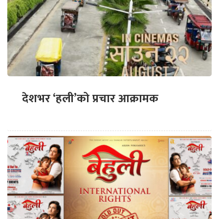
देशभर ‘हली’को प्रचार आक्रामक