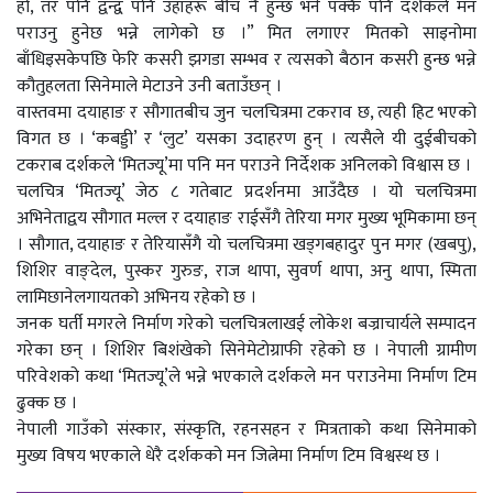
हो, तर पनि द्वन्द्व पनि उहाँहरू बीच नै हुन्छ भने पक्कै पनि दर्शकले मन
पराउनु हुनेछ भन्ने लागेको छ ।” मित लगाएर मितको साइनोमा
बाँधिइसकेपछि फेरि कसरी झगडा सम्भव र त्यसको बैठान कसरी हुन्छ भन्ने
कौतुहलता सिनेमाले मेटाउने उनी बताउँछन् ।
वास्तवमा दयाहाङ र सौगातबीच जुन चलचित्रमा टकराव छ, त्यही हिट भएको
विगत छ । ‘कबड्डी’ र ‘लुट’ यसका उदाहरण हुन् । त्यसैले यी दुईबीचको
टकराब दर्शकले ‘मितज्यू’मा पनि मन पराउने निर्देशक अनिलको विश्वास छ ।
चलचित्र ‘मितज्यू’ जेठ ८ गतेबाट प्रदर्शनमा आउँदैछ । यो चलचित्रमा
अभिनेताद्वय सौगात मल्ल र दयाहाङ राईसँगै तेरिया मगर मुख्य भूमिकामा छन्
। सौगात, दयाहाङ र तेरियासँगै यो चलचित्रमा खड्गबहादुर पुन मगर (खबपु),
शिशिर वाङ्देल, पुस्कर गुरुङ, राज थापा, सुवर्ण थापा, अनु थापा, स्मिता
लामिछानेलगायतको अभिनय रहेको छ ।
जनक घर्ती मगरले निर्माण गरेको चलचित्रलाखई लोकेश बज्राचार्यले सम्पादन
गरेका छन् । शिशिर बिशंखेको सिनेमेटोग्राफी रहेको छ । नेपाली ग्रामीण
परिवेशको कथा ‘मितज्यू’ले भन्ने भएकाले दर्शकले मन पराउनेमा निर्माण टिम
ढुक्क छ ।
नेपाली गाउँको संस्कार, संस्कृति, रहनसहन र मित्रताको कथा सिनेमाको
मुख्य विषय भएकाले धेरै दर्शकको मन जित्नेमा निर्माण टिम विश्वस्थ छ ।