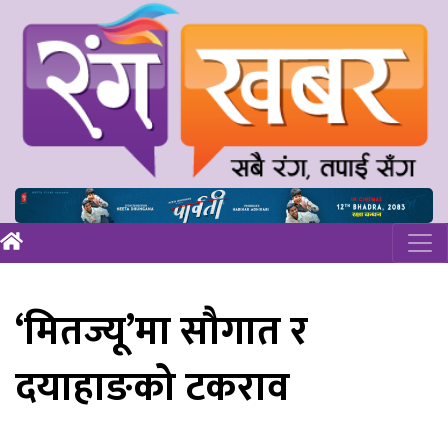
‘मितज्यू’मा सौगात र
दयाहाङको टकराव