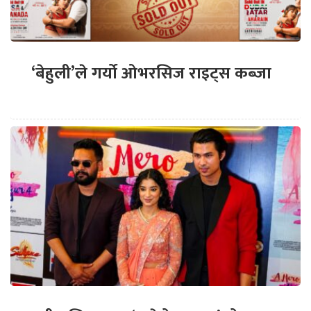
‘बेहुली’ले गर्यो ओभरसिज राइट्स कब्जा