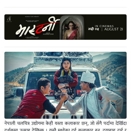
नेपाली चलचित्र उद्योगमा केही यस्ता कलाकार छन्, जो सँगै पर्दामा देखिँदा
दर्शकमा उत्साह देखिन्छ । यस्तै मध्येका दुई कलाकार हुन्, दयाहाङ राई र