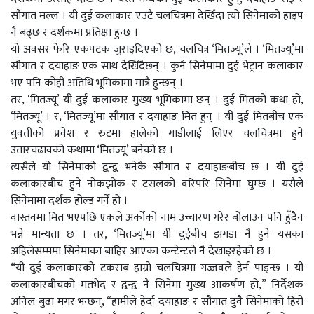
सौगात मल्ल । यी दुई कलाकार एउटै चलचित्रमा देखिँदा त्यो सिनेमाको हाइप
नै बढ्छ र दर्शकमा प्रतिक्षा हुन्छ ।
यो अवसर फेरि एकपटक जुराइदिएको छ, चलचित्र ‘मितज्यू’ले । ‘मितज्यू’मा
सौगात र दयाहाङ एक साथ देखिँदैछन् । कुनै सिनेमामा दुई भेट्रान कलाकार
भए पनि कोही अतिथि भूमिकामा मात्रै हुन्छन् ।
तर, ‘मितज्यू’ यी दुई कलाकार मुख्य भूमिकामा छन् । दुई मितको कथा हो,
‘मितज्यू’ । र, ‘मितज्यू’मा सौगात र दयाहाङ मित हुन् । यी दुई मितबीच एक
युवतीको प्रवेश र रुटमा हालेको गाडीलाई लिएर चलचित्रमा हुने
उतारचढावको कथामा ‘मितज्यू’ बनेको छ ।
त्यसैले यो सिनेमाको द्वन्द्व भनेकै सौगात र दयाहाङबीच छ । यी दुई
कलाकारबीच हुने नोकझोक र टसलको वरिपरि सिनेमा घुम्छ । यसैले
सिनेमामा दर्शक होल्ड गर्ने हो ।
वास्तवमा मित भएपछि एकले अर्कोको नाम उच्चारण गरेर बोलाउन पनि हुँदैन
भन्ने मान्यता छ । तर, ‘मितज्यू’मा यी दुईबीच झगडा नै हुने यसका
अहिलेसम्ममा सिनेमाका बाहिर आएका कन्टेन्टले नै देखाइरहेको छ ।
“यी दुई कलाकारको टकराब हाम्रो चलचित्रमा गज्जवले हेर्न पाइन्छ । यी
कलाकारबीचको मतभेद र द्वन्द्व नै सिनेमा मुख्य आकर्षण हो,” निर्देशक
अनिल बुढा मगर भन्छन्, “हामीले हेर्दा दयाहाङ र सौगात दुवै सिनेमाको हिरो