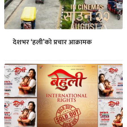
देशभर ‘हली’को प्रचार आक्रामक