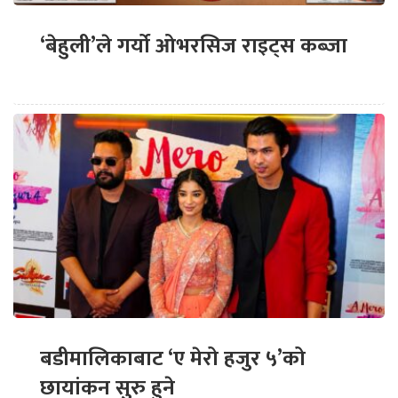
‘बेहुली’ले गर्यो ओभरसिज राइट्स कब्जा
बडीमालिकाबाट ‘ए मेरो हजुर ५’को
छायांकन सुरु हुने