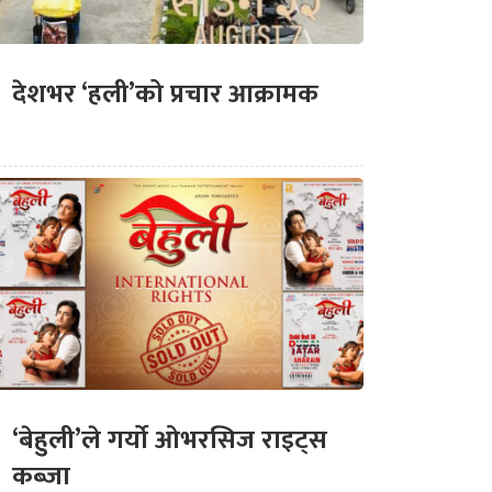
देशभर ‘हली’को प्रचार आक्रामक
‘बेहुली’ले गर्यो ओभरसिज राइट्स
कब्जा