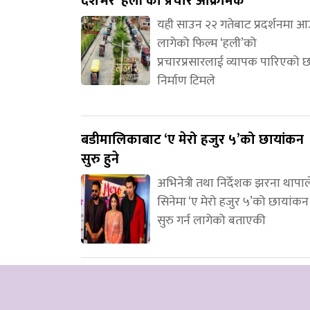
देशभर ‘हली’को प्रचार आक्रामक
यही साउन २२ गतेबाट प्रदर्शनमा 
लागेको फिल्म ‘हली’को
प्रचारप्रसारलाई व्यापक पारिएको 
निर्माण टिमले
बडीमालिकाबाट ‘ए मेरो हजुर ५’को छायांकन
सुरु हुने
अभिनेत्री तथा निर्देशक झरना थापाल
सिनेमा ‘ए मेरो हजुर ५’को छायांकन
सुरु गर्न लागेको बताएकी