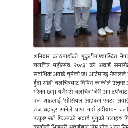
शनिबार काठमाडौंको भृकुटीमण्डपस्थित नेपाल प
चलचित्र महोत्सव २०८३’ को अवार्ड समारोह
सर्वाधिक अवार्ड चुमेको छ। आर्टमाण्डू नेपालले
हुँदा सोही चलचित्रबाट विपिन कार्कीले उत्कृष्ट 
गरेका छन्। यसैगरी चलचित्र ‘जेरी अन टप’बाट ज
पल शाहलाई ‘सोसियल आइकन एक्टर अवार्ड’ प
राज बहादुर सानेले प्राप्त गर्दा उदीयमान 
उत्कृष्ट सर्ट फिल्मको अवार्ड मुगुको फ्लाइङ फिद
कर्णाली भिजनरी अवार्डबाट ‘प्रेम गीत २’का नि