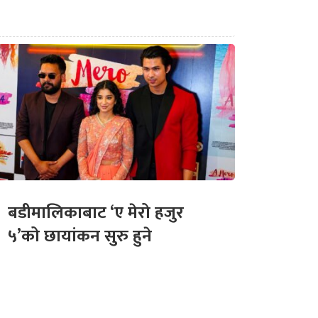
बडीमालिकाबाट ‘ए मेरो हजुर
५’को छायांकन सुरु हुने