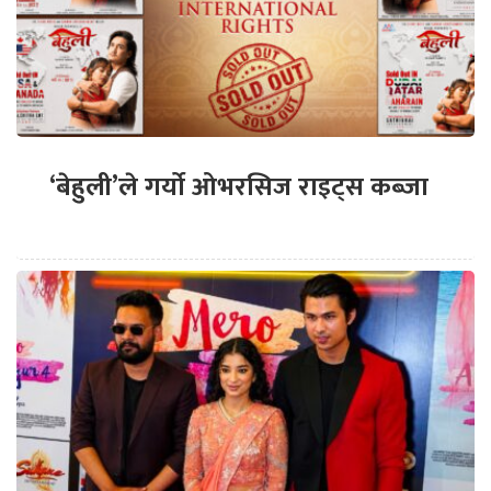
‘बेहुली’ले गर्यो ओभरसिज राइट्स कब्जा