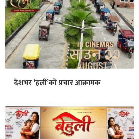
देशभर ‘हली’को प्रचार आक्रामक