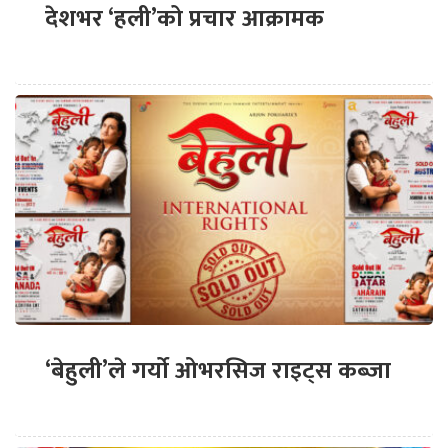
देशभर ‘हली’को प्रचार आक्रामक
‘बेहुली’ले गर्यो ओभरसिज राइट्स कब्जा