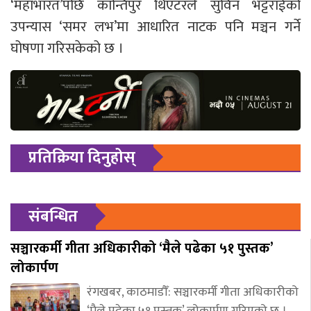
‘महाभारत’पछि कान्तिपुर थिएटरले सुविन भट्टराईको
उपन्यास ‘समर लभ’मा आधारित नाटक पनि मञ्चन गर्ने
घोषणा गरिसकेको छ ।
प्रतिक्रिया दिनुहोस्
संबन्धित
सञ्चारकर्मी गीता अधिकारीको ‘मैले पढेका ५१ पुस्तक’
लोकार्पण
रंगखबर, काठमाडौँ: सञ्चारकर्मी गीता अधिकारीको
‘मैले पढेका ५१ पुस्तक’ लोकार्पण गरिएको छ ।