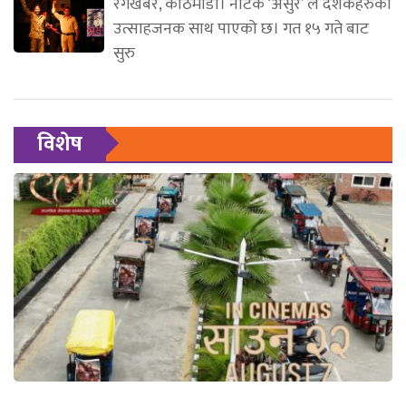
रंगखबर, काठमाडौँ। नाटक ‘असुर’ ले दर्शकहरुको
उत्साहजनक साथ पाएको छ। गत १५ गते बाट
सुरु
विशेष