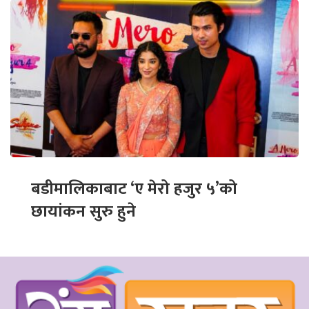
बडीमालिकाबाट ‘ए मेरो हजुर ५’को
छायांकन सुरु हुने