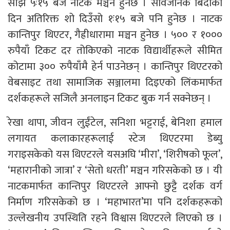
साँझ ५ः१५ बजे नाटक मञ्चन हुनेछ । सार्वजनिक बिदाको
दिन अतिरिक्त शो दिउँसो १ः१५ बजे पनि हुनेछ । नाटक
कान्तिपुर थिएटर, गैह्रीधारामा मञ्चन हुनेछ । ५०० र १०००
रुपैयाँ टिकट दर तोकिएको नाटक विद्यार्थीहरूले सीमित
कोटामा ३०० रुपैयाँमै हेर्न पाउनेछन् । कान्तिपुर थिएटरको
वेबसाइट तथा सामाजिक सञ्जालमा दिइएको लिंकमार्फत
दर्शकहरूले सजिलै अनलाइन टिकट बुक गर्न सक्नेछन् ।
रेखा थापा, जीवन लुईंटेल, सनिशा भट्टराई, बेनिशा हमाल
लगायत कलाकारहरूलाई स्टेज थिएटरमा डेब्यु
गराइसकेको यस थिएटरले यसअघि ‘मीरा’, ‘शिरीषको फूल’,
‘महारानीको जात्रा’ र ‘सेतो धरती’ मञ्चन गरिसकेको छ । यी
नाटकमार्फत कान्तिपुर थिएटरले आफ्नो छुट्टै दर्शक वर्ग
निर्माण गरिसकेको छ । ‘महाभारत’मा पनि दर्शकहरूको
उल्लेखनीय उपस्थिति रहने विश्वास थिएटरले लिएको छ ।