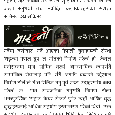
पहाडी, सङ्गी अधिकारी पोखरेल, सृष्टि घिमिरे र चेतना काफ्ले
जस्ता अनुभवी तथा नवोदित कलाकारहरूको सशक्त
अभिनय देख्न सकिन्छ।
नर्वेमा बसोबास गर्दै आएका नेपाली युवाहरूको संस्था
‘धड्कन नेपाल ग्रुप’ ले गीतको निर्माण गरेको हो। केवल
मनोरञ्जनमा मात्र सीमित नरही व्यावसायिक कामसँगै
सामाजिक सेवालाई पनि सँगै अगाडि बढाउने उद्देश्यले
निर्माण टोलीले गीत रिलिज गर्नु पूर्व एउटा उदाहरणीय कार्य
गरेको छ। गीत सार्वजनिक गर्नुअघि निर्माण टोली
भक्तपुरस्थित ‘सहारा केयर सेन्टर’ पुगेर त्यहाँ आश्रित वृद्ध
वृद्धाहरूलाई आर्थिक सहयोग हस्तान्तरण गरेको थियो। उक्त
सहयोग हस्तान्तरण कार्यक्रममा भिडियोका निर्देशक हरि