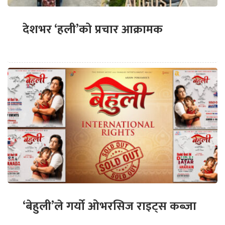
देशभर ‘हली’को प्रचार आक्रामक
‘बेहुली’ले गर्यो ओभरसिज राइट्स कब्जा