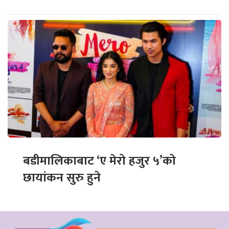
बडीमालिकाबाट ‘ए मेरो हजुर ५’को
छायांकन सुरु हुने