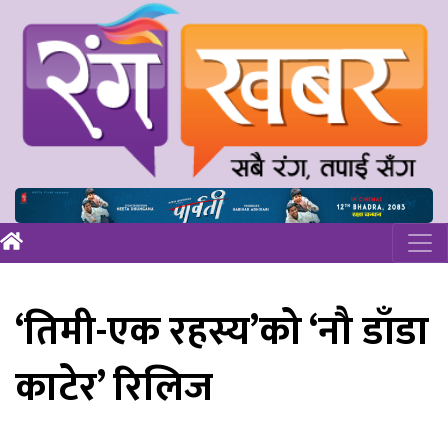
‘तिमी-एक रहस्य’को ‘नौ डाँडा
काटेर’ रिलिज