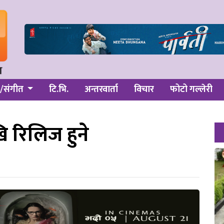
/संगीत
टि.भि.
अन्तरवार्ता
विचार
फोटो गल्लेरी
ि रिलिज हुने