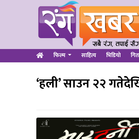
फिल्म
साहित्य
भिडियो
गित
‘हली’ साउन २२ गतेदेख