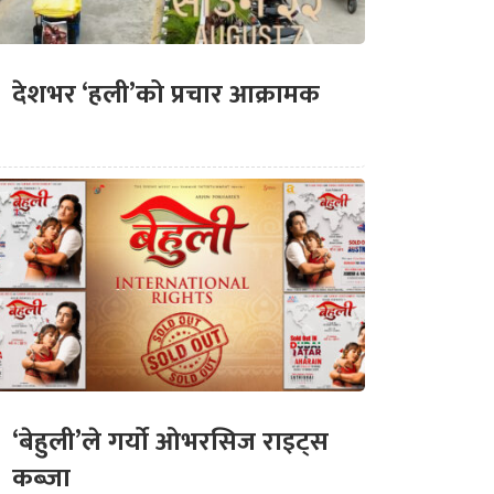
देशभर ‘हली’को प्रचार आक्रामक
‘बेहुली’ले गर्यो ओभरसिज राइट्स
कब्जा