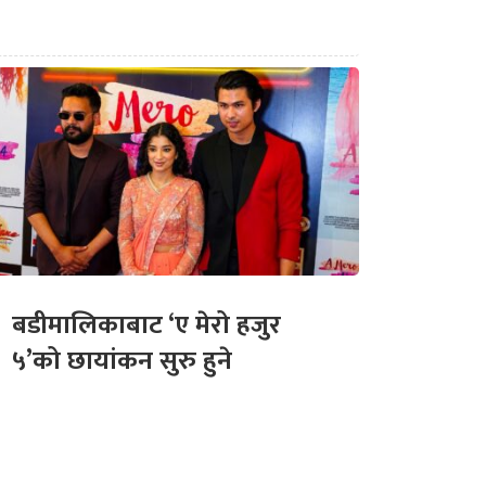
बडीमालिकाबाट ‘ए मेरो हजुर
५’को छायांकन सुरु हुने