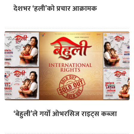
देशभर ‘हली’को प्रचार आक्रामक
‘बेहुली’ले गर्यो ओभरसिज राइट्स कब्जा