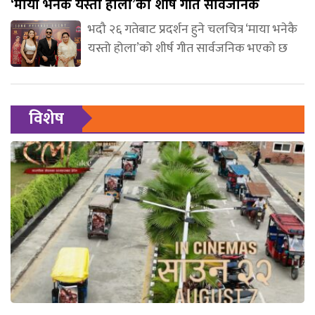
‘माया भनेकै यस्तो होला’को शीर्ष गीत सार्वजनिक
भदौ २६ गतेबाट प्रदर्शन हुने चलचित्र ‘माया भनेकै
यस्तो होला’को शीर्ष गीत सार्वजनिक भएको छ
विशेष