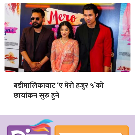
बडीमालिकाबाट ‘ए मेरो हजुर ५’को
छायांकन सुरु हुने