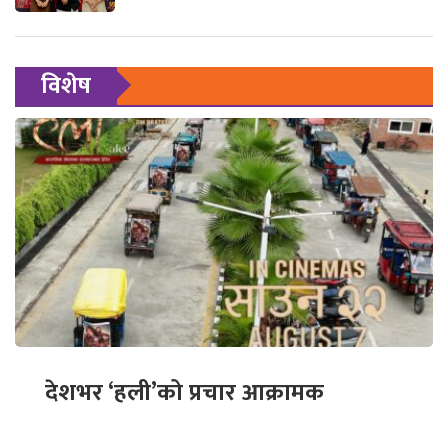
विशेष
देशभर ‘हली’को प्रचार आक्रामक