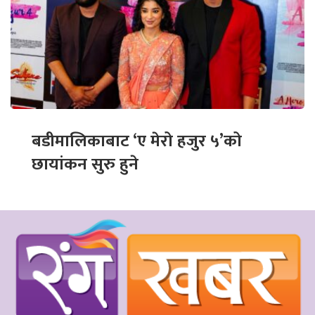
बडीमालिकाबाट ‘ए मेरो हजुर ५’को
छायांकन सुरु हुने