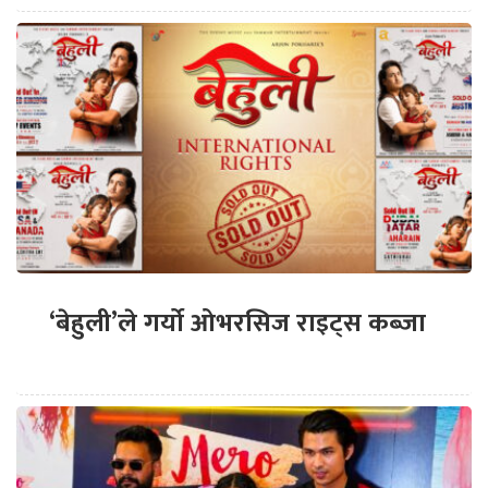
‘बेहुली’ले गर्यो ओभरसिज राइट्स कब्जा