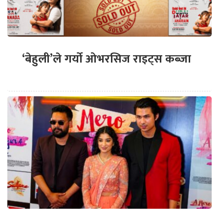
‘बेहुली’ले गर्यो ओभरसिज राइट्स कब्जा