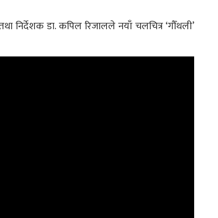
था निर्देशक डा. कपिल रिजालले नयाँ चलचित्र ‘गौँथली’