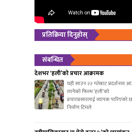
प्रतिक्रिया दिनुहोस्
संबन्धित
देशभर ‘हली’को प्रचार आक्रामक
यही साउन २२ गतेबाट प्रदर्शनमा 
लागेको फिल्म ‘हली’को
प्रचारप्रसारलाई व्यापक पारिएको 
निर्माण टिमले