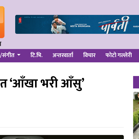
/संगीत
टि.भि.
अन्तरवार्ता
विचार
फोटो गल्लेरी
ीत ‘आँखा भरी आँसु’