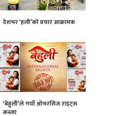
देशभर ‘हली’को प्रचार आक्रामक
‘बेहुली’ले गर्यो ओभरसिज राइट्स
कब्जा