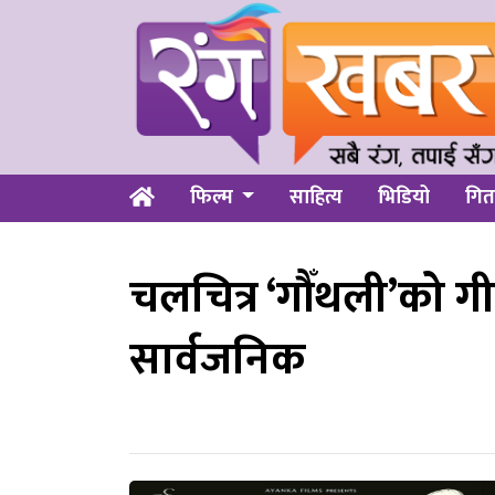
फिल्म
साहित्य
भिडियो
गित
चलचित्र ‘गौँथली’को ग
सार्वजनिक