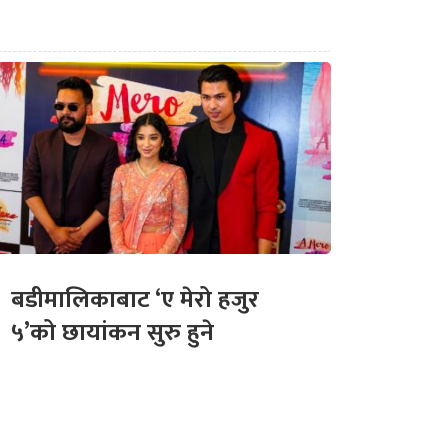
बडीमालिकाबाट ‘ए मेरो हजुर
५’को छायांकन सुरु हुने