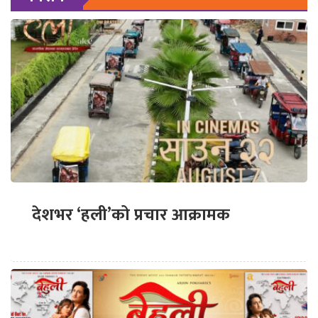
देशभर ‘हली’को प्रचार आक्रामक