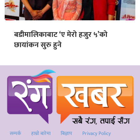
बडीमालिकाबाट ‘ए मेरो हजुर ५’को
छायांकन सुरु हुने
सम्पर्क
हाम्रो बारेमा
बिज्ञाप
Privacy Policy