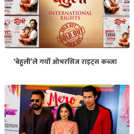
‘बेहुली’ले गर्यो ओभरसिज राइट्स कब्जा