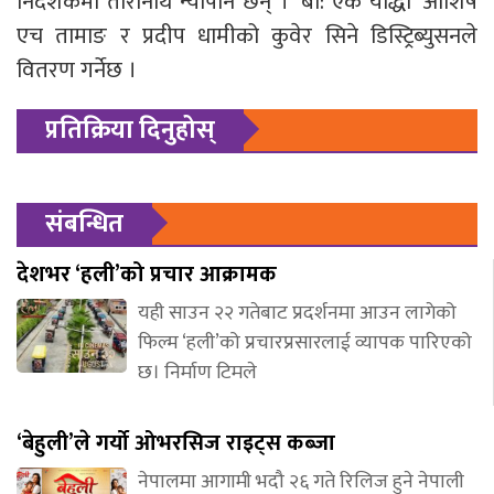
निर्देशकमा तारानाथ न्यौपाने छन् । ‘बा: एक योद्धा’ आशिष
एच तामाङ र प्रदीप धामीको कुवेर सिने डिस्ट्रिब्युसनले
वितरण गर्नेछ ।
प्रतिक्रिया दिनुहोस्
संबन्धित
देशभर ‘हली’को प्रचार आक्रामक
यही साउन २२ गतेबाट प्रदर्शनमा आउन लागेको
फिल्म ‘हली’को प्रचारप्रसारलाई व्यापक पारिएको
छ। निर्माण टिमले
‘बेहुली’ले गर्यो ओभरसिज राइट्स कब्जा
नेपालमा आगामी भदौ २६ गते रिलिज हुने नेपाली