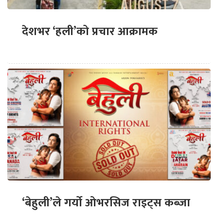
देशभर ‘हली’को प्रचार आक्रामक
‘बेहुली’ले गर्यो ओभरसिज राइट्स कब्जा