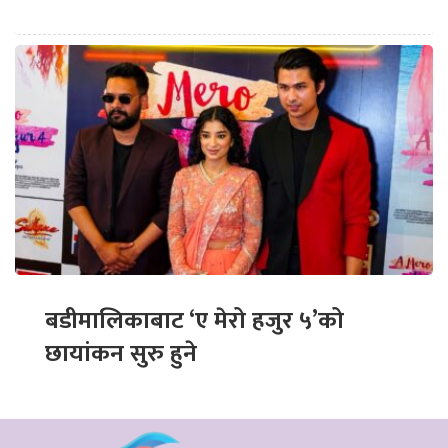
बडीमालिकाबाट ‘ए मेरो हजुर ५’को
छायांकन सुरु हुने