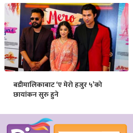
बडीमालिकाबाट ‘ए मेरो हजुर ५’को
छायांकन सुरु हुने