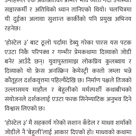
उनीहरूले एक अर्काप्रतिको प्रेमिल भाव व्यक्त गर्दा उपस्थित
सञ्चारकर्मी र अतिथिको ध्यान तानिएको थियो। चलचित्रमा
यी दुईका अलावा सुशान्त कार्कीको पनि प्रमुख अभिनय
रहनेछ।
‘होस्टेल ३’ बाट ठूलो पर्दामा डेब्यु गरेका पारस यस पटक
एउटा निकै परिपक्व र गम्भीर प्रेमकथामा दिव्याको जोडी
बनेर आउँदै छन्। युवापुस्तामाझ लोकप्रिय कुलब्वाय र
दिव्याको यो फ्रेस अनस्क्रिन केमेस्ट्री कस्तो जम्ला भन्ने
कौतूहल दर्शकवृत्तमा पहिल्यैदेखि छ। निर्माण पक्षले तिजको
उल्लासमय माहौल र बेहुलीको मर्मस्पर्शी कथाबीचको
संयोजनले दर्शकलाई एउटा फरक सिनेम्याटिक अनुभव दिने
विश्वास लिएको छ।
‘होस्टेल ३’ मै सहकार्य गरेको सशान कँडेल र माधव शर्माको
जोडीले नै ‘बेहुली’लाई आकार दिएको हो। माधवको कथामा