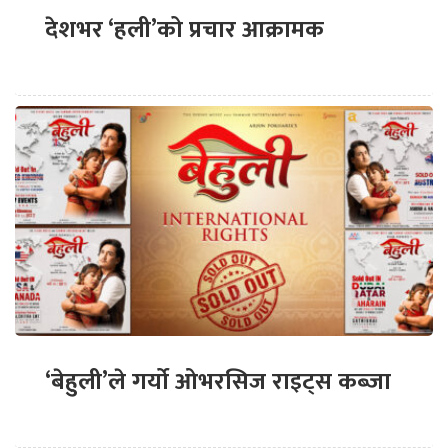
देशभर ‘हली’को प्रचार आक्रामक
‘बेहुली’ले गर्यो ओभरसिज राइट्स कब्जा