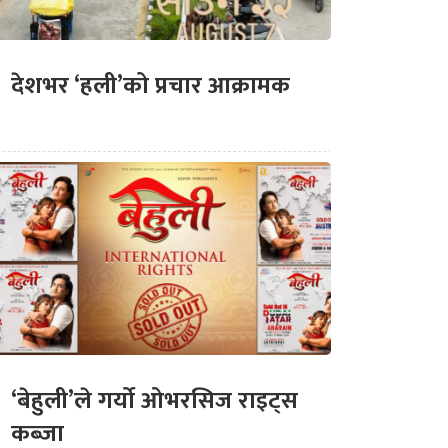
देशभर ‘हली’को प्रचार आक्रामक
‘बेहुली’ले गर्यो ओभरसिज राइट्स
कब्जा