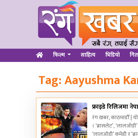
फिल्म
साहित्य
भिडियो
गित
Tag:
Aayushma Ka
फ्राइडे रिलिजमा नेप
रंग खबर, काठमाडौँ | य
। ‘ब्रासलेट’, ‘लालजोडी’ र
‘लालजोडी’ कमेडी र ‘ब्र