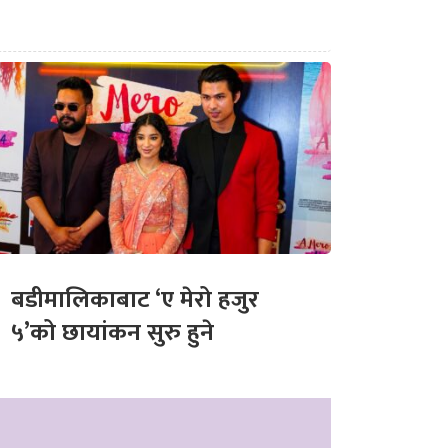
बडीमालिकाबाट ‘ए मेरो हजुर
५’को छायांकन सुरु हुने