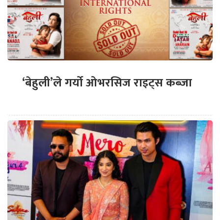
‘बेहुली’ले गर्यो ओभरसिज राइट्स कब्जा