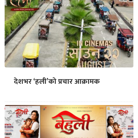
देशभर ‘हली’को प्रचार आक्रामक