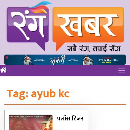
Tag:
ayub kc
पलाँस टिजर