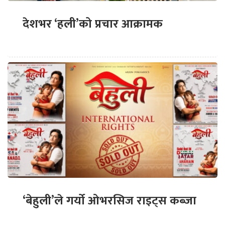
देशभर ‘हली’को प्रचार आक्रामक
‘बेहुली’ले गर्यो ओभरसिज राइट्स कब्जा