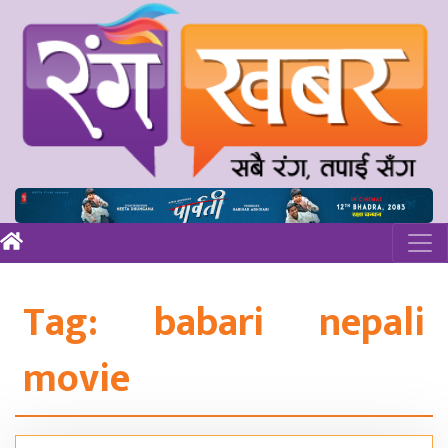
Tag:
babari nepali
movie