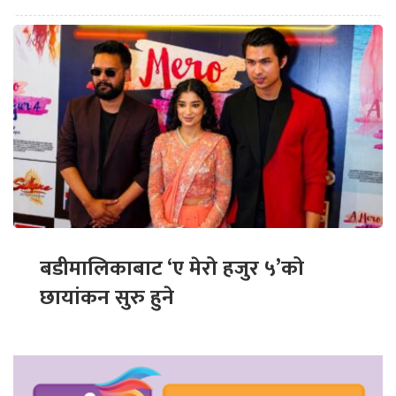
बडीमालिकाबाट ‘ए मेरो हजुर ५’को
छायांकन सुरु हुने