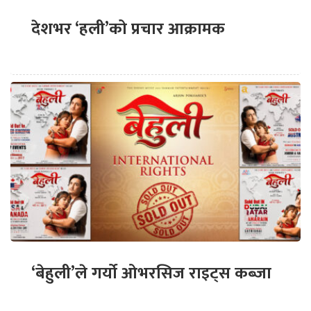
देशभर ‘हली’को प्रचार आक्रामक
‘बेहुली’ले गर्यो ओभरसिज राइट्स कब्जा