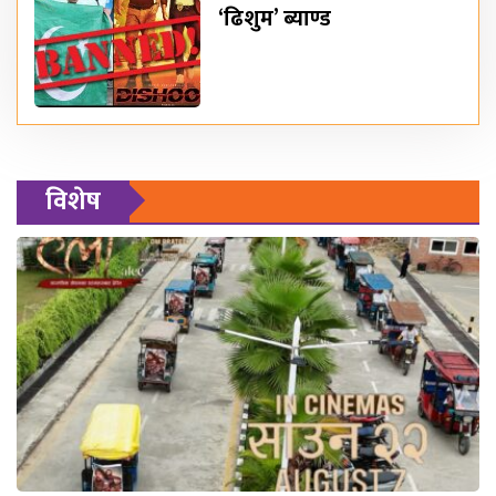
‘ढिशुम’ ब्याण्ड
विशेष