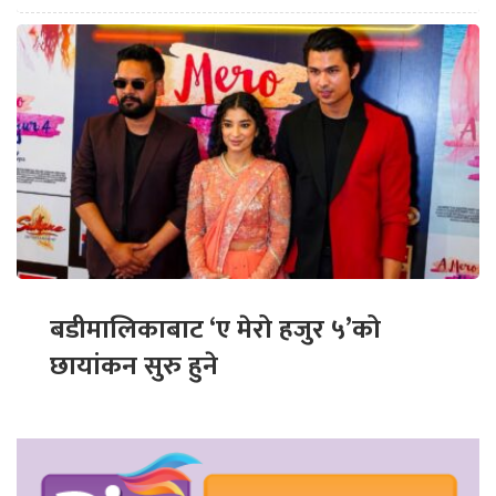
बडीमालिकाबाट ‘ए मेरो हजुर ५’को
छायांकन सुरु हुने