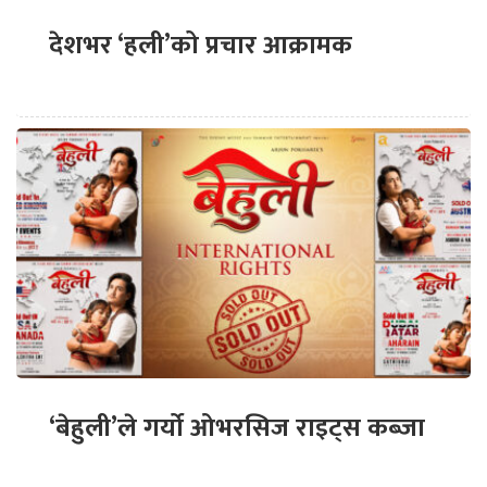
देशभर ‘हली’को प्रचार आक्रामक
‘बेहुली’ले गर्यो ओभरसिज राइट्स कब्जा