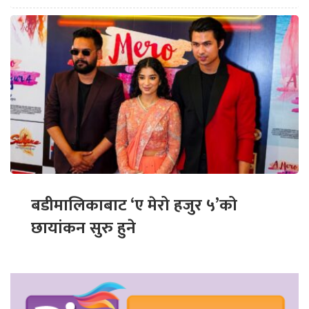
बडीमालिकाबाट ‘ए मेरो हजुर ५’को
छायांकन सुरु हुने