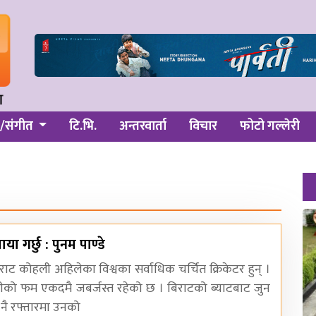
/संगीत
टि.भि.
अन्तरवार्ता
विचार
फोटो गल्लेरी
ा गर्छु : पुनम पाण्डे
राट कोहली अहिलेका विश्वका सर्वाधिक चर्चित क्रिकेटर हुन् ।
को फम एकदमै जबर्जस्त रहेको छ । बिराटको ब्याटबाट जुन
ि नै रफ्तारमा उनको