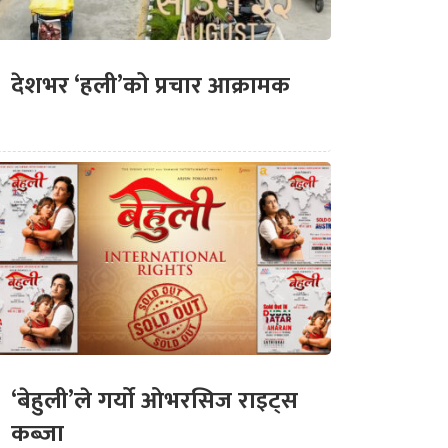
देशभर ‘हली’को प्रचार आक्रामक
‘बेहुली’ले गर्यो ओभरसिज राइट्स
कब्जा