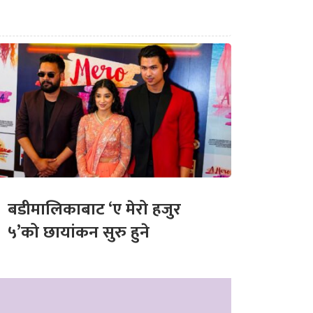
बडीमालिकाबाट ‘ए मेरो हजुर
५’को छायांकन सुरु हुने