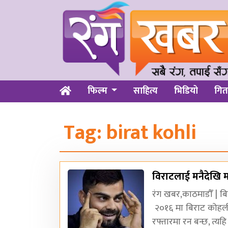
फिल्म
साहित्य
भिडियो
गित
Tag:
birat kohli
विराटलाई मनैदेखि माय
रंग खबर,काठमाडौँ | बि
२०१६ मा बिराट कोहली
रफ्तारमा रन बन्छ, त्यह