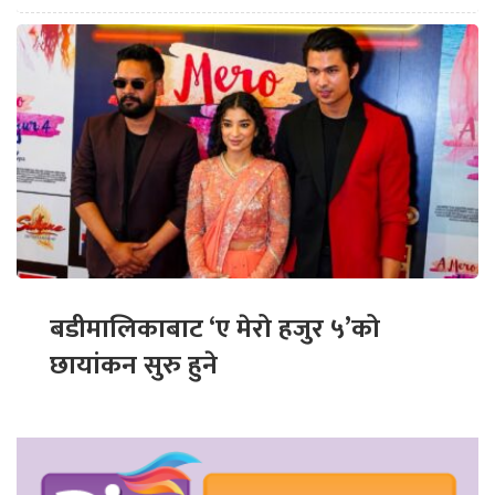
बडीमालिकाबाट ‘ए मेरो हजुर ५’को
छायांकन सुरु हुने