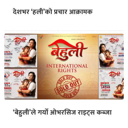
देशभर ‘हली’को प्रचार आक्रामक
‘बेहुली’ले गर्यो ओभरसिज राइट्स कब्जा