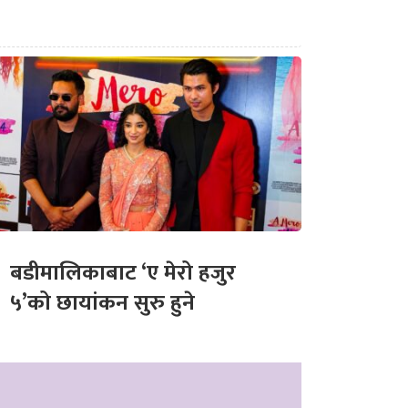
बडीमालिकाबाट ‘ए मेरो हजुर
५’को छायांकन सुरु हुने