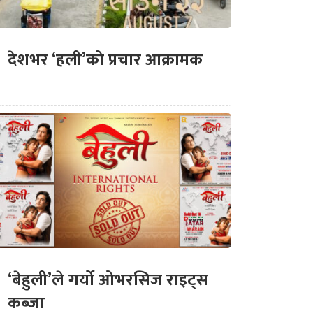
देशभर ‘हली’को प्रचार आक्रामक
‘बेहुली’ले गर्यो ओभरसिज राइट्स
कब्जा