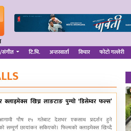
/संगीत
टि.भि.
अन्तरवार्ता
विचार
फोटो गल्लेरी
LLS
ेर क्लाइमेक्स खिच्न लाङटाङ पुग्यो ‘डिसेम्वर फल्स’
 आगामी पौष १५ गतेबाट देशभर एकसाथ प्रदर्शन हुने
’को सम्पूर्ण छायांकन सकिएको। फिल्मको क्लाइमेक्स खिच्दै