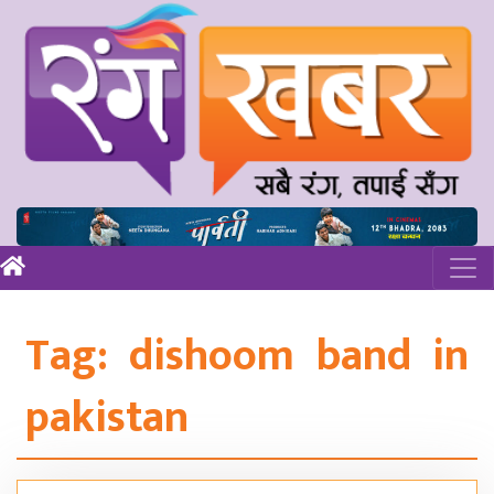
Tag:
dishoom band in
pakistan