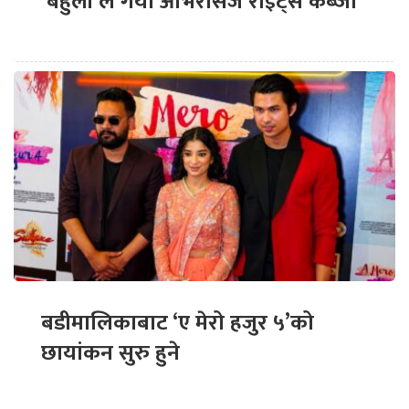
‘बेहुली’ले गर्यो ओभरसिज राइट्स कब्जा
बडीमालिकाबाट ‘ए मेरो हजुर ५’को
छायांकन सुरु हुने