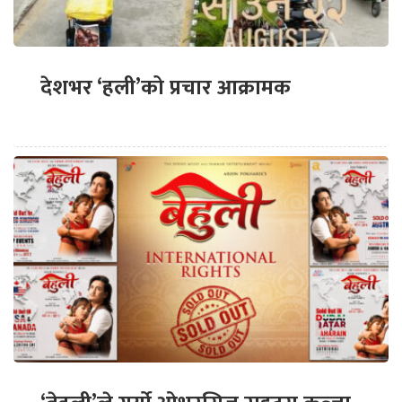
देशभर ‘हली’को प्रचार आक्रामक