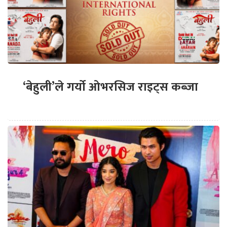
‘बेहुली’ले गर्यो ओभरसिज राइट्स कब्जा