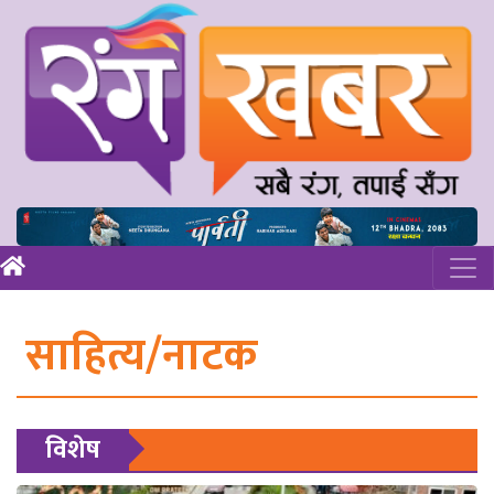
साहित्य/नाटक
विशेष