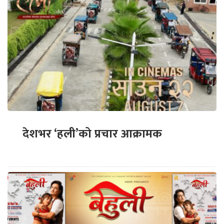
देशभर ‘हली’को प्रचार आक्रामक