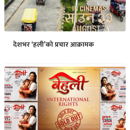
देशभर ‘हली’को प्रचार आक्रामक