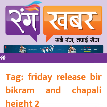
Tag:
friday release bir
bikram and chapali
height 2