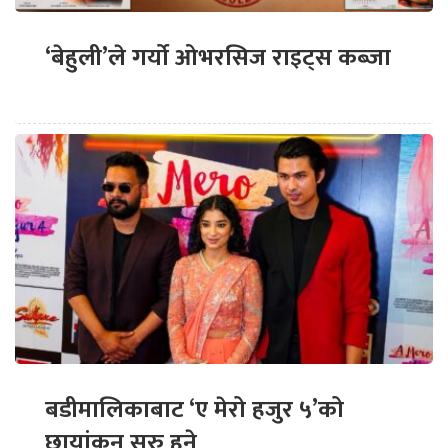
‘बेहुली’ले गर्यो ओभरसिज राइट्स कब्जा
बडीमालिकाबाट ‘ए मेरो हजुर ५’को
छायांकन सुरु हुने