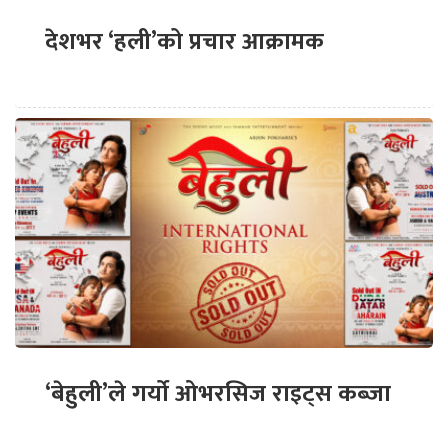
देशभर ‘हली’को प्रचार आक्रामक
‘बेहुली’ले गर्यो ओभरसिज राइट्स कब्जा