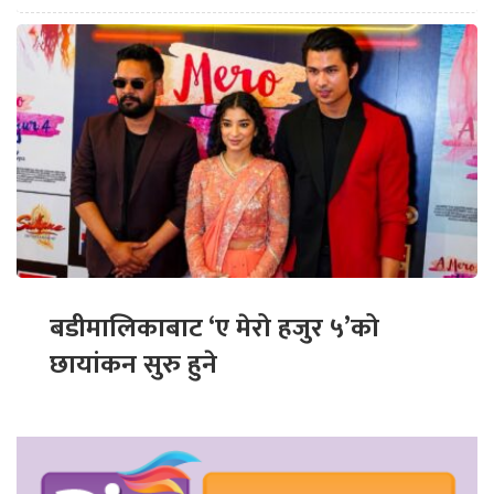
बडीमालिकाबाट ‘ए मेरो हजुर ५’को
छायांकन सुरु हुने