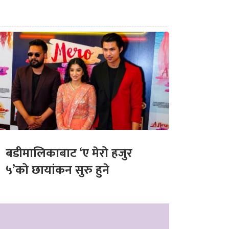
बडीमालिकाबाट ‘ए मेरो हजुर
५’को छायांकन सुरु हुने