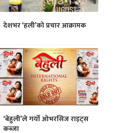
देशभर ‘हली’को प्रचार आक्रामक
‘बेहुली’ले गर्यो ओभरसिज राइट्स
कब्जा