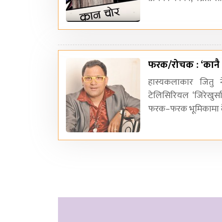
फरक/रोचक : ‘कानै नछे
हास्यकलाकार जितु ने
टेलिसिरियल ‘जिरेखुर्
फरक–फरक भूमिकामा दे