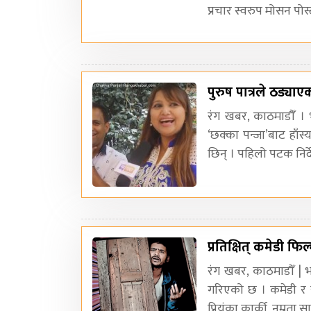
प्रचार स्वरुप मोसन पो
पुरुष पात्रले ठड्याएक
रंग खबर, काठमाडौँ । 
‘छक्का पन्जा’बाट हाँस
छिन् । पहिलो पटक निर्
प्रतिक्षित् कमेडी फिल
रंग खबर, काठमाडौँ | भद
गरिएको छ । कमेडी र र
प्रियंका कार्की, नम्रता 