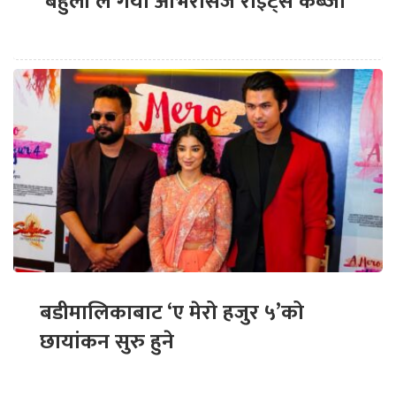
‘बेहुली’ले गर्यो ओभरसिज राइट्स कब्जा
बडीमालिकाबाट ‘ए मेरो हजुर ५’को
छायांकन सुरु हुने