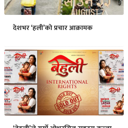
देशभर ‘हली’को प्रचार आक्रामक