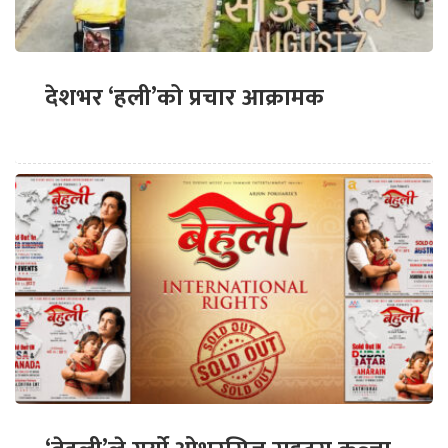
देशभर ‘हली’को प्रचार आक्रामक