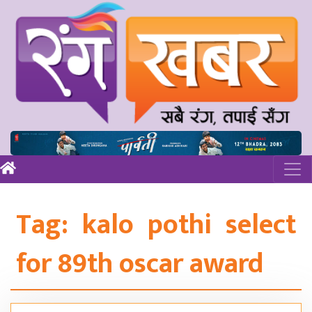
Tag:
kalo pothi select
for 89th oscar award