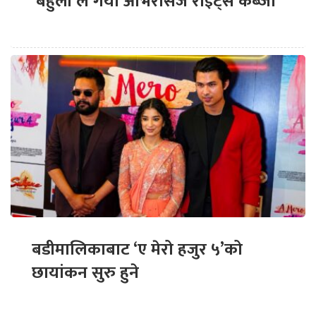
‘बेहुली’ले गर्यो ओभरसिज राइट्स कब्जा
बडीमालिकाबाट ‘ए मेरो हजुर ५’को
छायांकन सुरु हुने