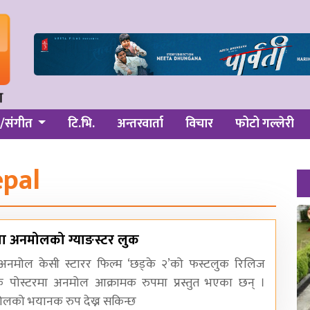
/संगीत
टि.भि.
अन्तरवार्ता
विचार
फोटो गल्लेरी
pal
रमा अनमोलको ग्याङस्टर लुक
अनमोल केसी स्टारर फिल्म ‘छड्के २’को फस्टलुक रिलिज
 पोस्टरमा अनमोल आक्रामक रुपमा प्रस्तुत भएका छन् ।
मोलको भयानक रुप देख्न सकिन्छ