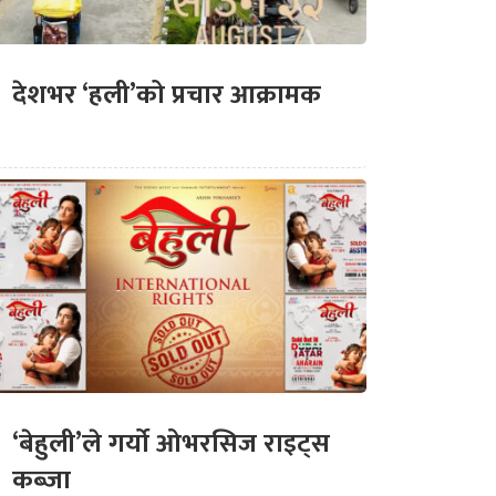
देशभर ‘हली’को प्रचार आक्रामक
‘बेहुली’ले गर्यो ओभरसिज राइट्स
कब्जा