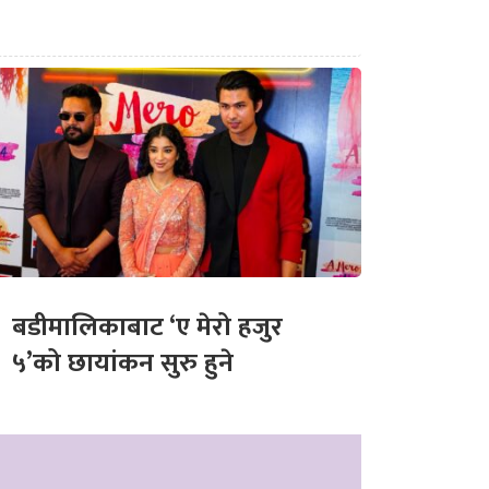
बडीमालिकाबाट ‘ए मेरो हजुर
५’को छायांकन सुरु हुने