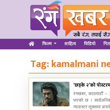
फिल्म
साहित्य
भिडियो
गित
Tag:
kamalmani ne
‘छड्के २’को पोस्ट
रंगखबर, काठमाडौँ – 
भएको छ । सार्वजनिक
ग्याङस्टर लूक्समा अन