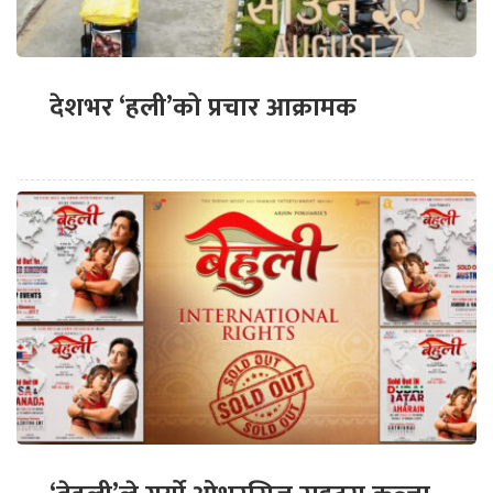
देशभर ‘हली’को प्रचार आक्रामक