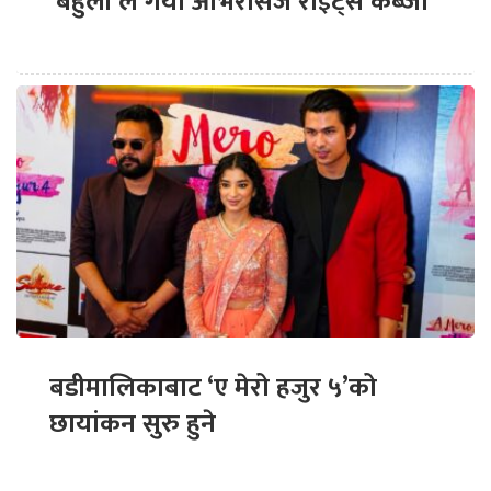
‘बेहुली’ले गर्यो ओभरसिज राइट्स कब्जा
बडीमालिकाबाट ‘ए मेरो हजुर ५’को
छायांकन सुरु हुने