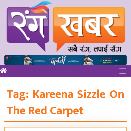
Tag:
Kareena Sizzle On
The Red Carpet