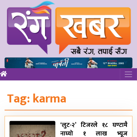
Tag:
karma
‘लुट-२’ टिजरले १८ घण्टामै
नाघ्यो १ लाख भ्यूज