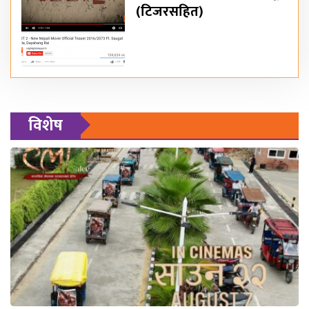
(टिजरसहित)
विशेष