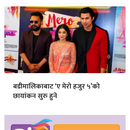
बडीमालिकाबाट ‘ए मेरो हजुर ५’को
छायांकन सुरु हुने