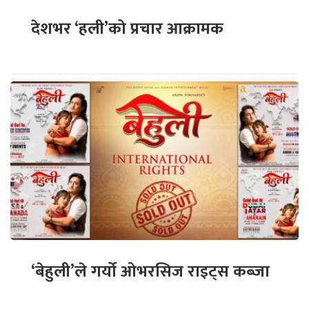
देशभर ‘हली’को प्रचार आक्रामक
‘बेहुली’ले गर्यो ओभरसिज राइट्स कब्जा