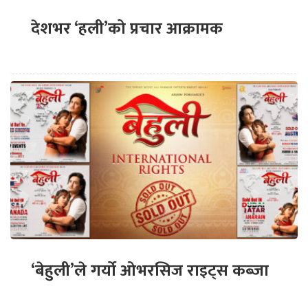
देशभर ‘हली’को प्रचार आक्रामक
‘बेहुली’ले गर्यो ओभरसिज राइट्स कब्जा