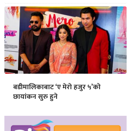
बडीमालिकाबाट ‘ए मेरो हजुर ५’को
छायांकन सुरु हुने