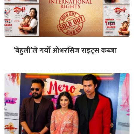
‘बेहुली’ले गर्यो ओभरसिज राइट्स कब्जा