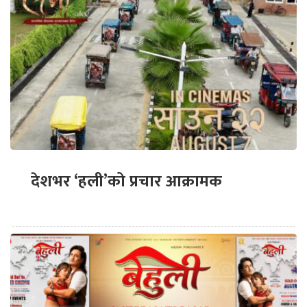
देशभर ‘हली’को प्रचार आक्रामक