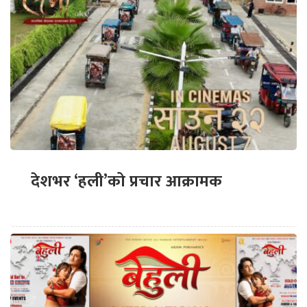
देशभर ‘हली’को प्रचार आक्रामक