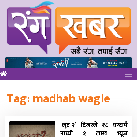
Tag:
madhab wagle
‘लुट-२’ टिजरले १८ घण्टामै
नाघ्यो १ लाख भ्यूज