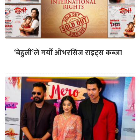
‘बेहुली’ले गर्यो ओभरसिज राइट्स कब्जा