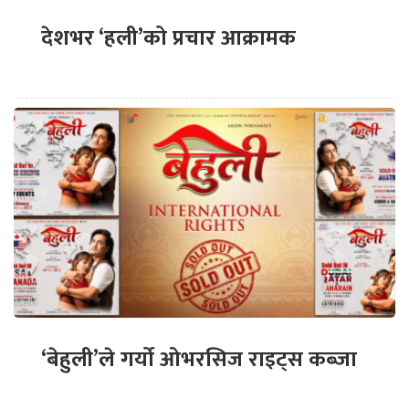
देशभर ‘हली’को प्रचार आक्रामक
‘बेहुली’ले गर्यो ओभरसिज राइट्स कब्जा