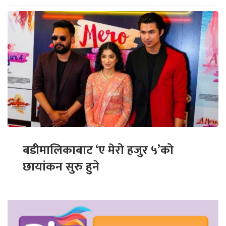
बडीमालिकाबाट ‘ए मेरो हजुर ५’को
छायांकन सुरु हुने