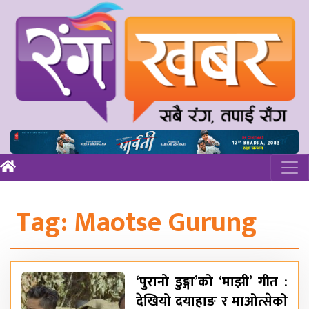
Tag:
Maotse Gurung
‘पुरानो डुङ्गा’को ‘माझी’ गीत :
देखियो दयाहाङ र माओत्सेको