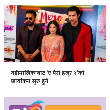
बडीमालिकाबाट ‘ए मेरो हजुर ५’को
छायांकन सुरु हुने