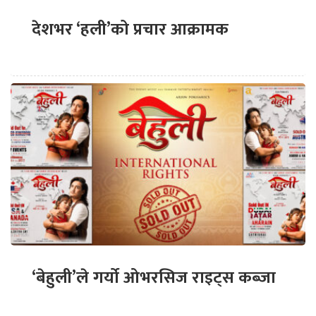
देशभर ‘हली’को प्रचार आक्रामक
‘बेहुली’ले गर्यो ओभरसिज राइट्स कब्जा