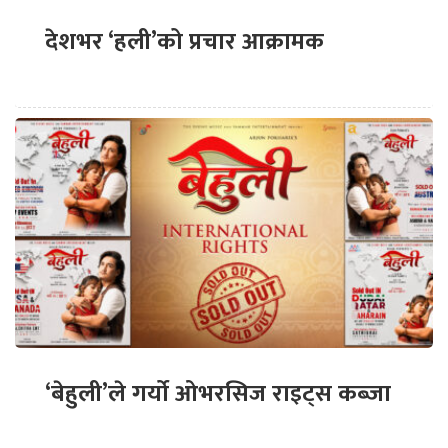
देशभर ‘हली’को प्रचार आक्रामक
‘बेहुली’ले गर्यो ओभरसिज राइट्स कब्जा