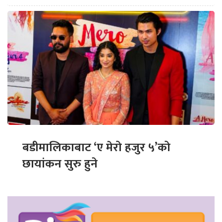
बडीमालिकाबाट ‘ए मेरो हजुर ५’को
छायांकन सुरु हुने