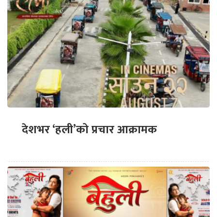
देशभर ‘हली’को प्रचार आक्रामक