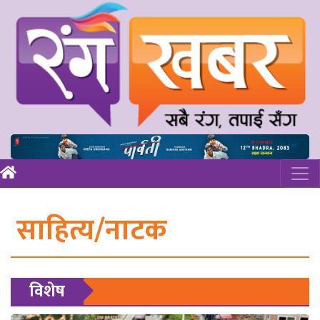
साहित्य/नाटक
विशेष