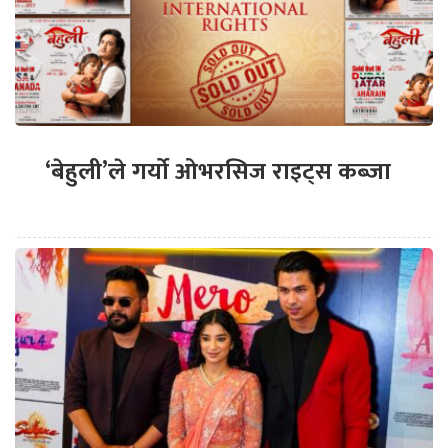
‘बेहुली’ले गर्यो ओभरसिज राइट्स कब्जा