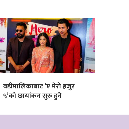
बडीमालिकाबाट ‘ए मेरो हजुर
५’को छायांकन सुरु हुने