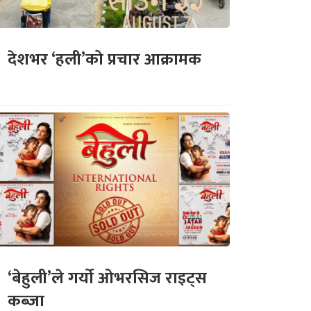
देशभर ‘हली’को प्रचार आक्रामक
‘बेहुली’ले गर्यो ओभरसिज राइट्स
कब्जा